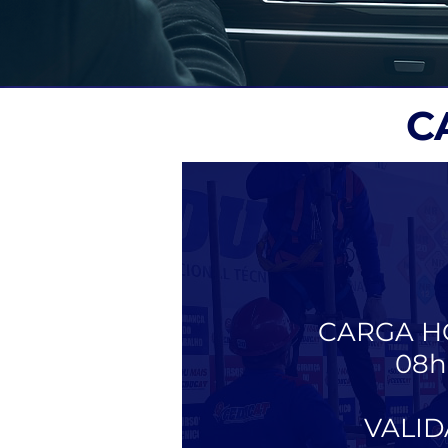
C
CARGA H
08h
VALI