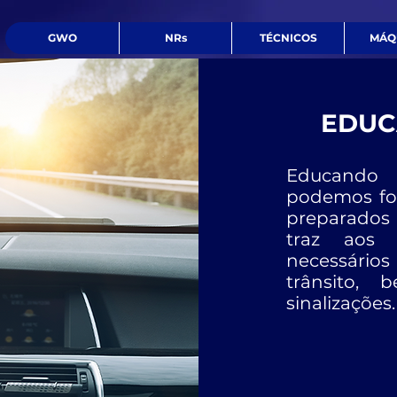
GWO
NRs
TÉCNICOS
MÁQ
EDUC
Educando s
podemos for
preparados 
traz aos 
necessário
trânsito,
sinalizações.