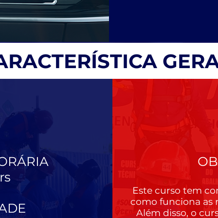
ARACTERÍSTICA GERA
ORÁRIA
OB
rs
Este curso tem co
como funciona as n
DADE
Além disso, o cur