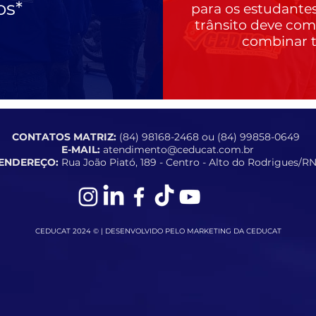
os*
para os estudantes
trânsito deve come
combinar t
CONTATOS MATRIZ:
‪(84) 98168-2468 ou (84) 99858-0649 ‬
E-MAIL:
atendimento@ceducat.com.br
ENDEREÇO:
Rua João Piató, 189 - Centro - Alto do Rodrigues/R
CEDUCAT 2024 © | DESENVOLVIDO PELO MARKETING DA CEDUCAT