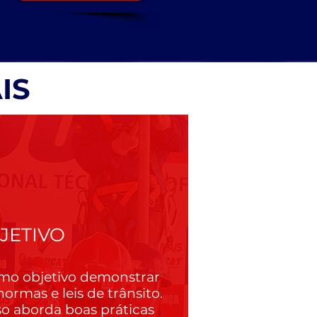
IS
JETIVO
mo objetivo demonstrar
ormas e leis de trânsito.
so aborda boas práticas